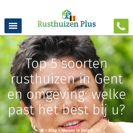
Top 5 soorten
rusthuizen in Gent
en omgeving: welke
past het best bij u?
>
Blog
>
Nieuws in België