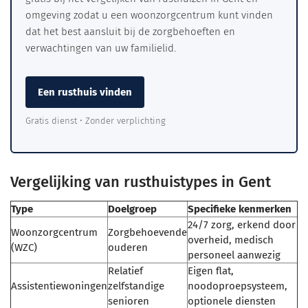
omgeving zodat u een woonzorgcentrum kunt vinden
dat het best aansluit bij de zorgbehoeften en
verwachtingen van uw familielid.
Een rusthuis vinden
Gratis dienst • Zonder verplichting
Vergelijking van rusthuistypes in Gent
Type
Doelgroep
Specifieke kenmerken
24/7 zorg, erkend door
Woonzorgcentrum
Zorgbehoevende
overheid, medisch
(WZC)
ouderen
personeel aanwezig
Relatief
Eigen flat,
Assistentiewoningen
zelfstandige
noodoproepsysteem,
senioren
optionele diensten