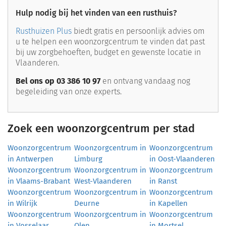
Hulp nodig bij het vinden van een rusthuis?
Rusthuizen Plus
biedt gratis en persoonlijk advies om
u te helpen een woonzorgcentrum te vinden dat past
bij uw zorgbehoeften, budget en gewenste locatie in
Vlaanderen.
Bel ons op 03 386 10 97
en ontvang vandaag nog
begeleiding van onze experts.
Zoek een woonzorgcentrum per stad
Woonzorgcentrum
Woonzorgcentrum in
Woonzorgcentrum
in Antwerpen
Limburg
in Oost-Vlaanderen
Woonzorgcentrum
Woonzorgcentrum in
Woonzorgcentrum
in Vlaams-Brabant
West-Vlaanderen
in Ranst
Woonzorgcentrum
Woonzorgcentrum in
Woonzorgcentrum
in Wilrijk
Deurne
in Kapellen
Woonzorgcentrum
Woonzorgcentrum in
Woonzorgcentrum
in Vosselaar
Olen
in Mortsel