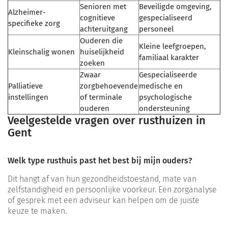
Senioren met
Beveiligde omgeving,
Alzheimer-
cognitieve
gespecialiseerd
specifieke zorg
achteruitgang
personeel
Ouderen die
Kleine leefgroepen,
Kleinschalig wonen
huiselijkheid
familiaal karakter
zoeken
Zwaar
Gespecialiseerde
Palliatieve
zorgbehoevende
medische en
instellingen
of terminale
psychologische
ouderen
ondersteuning
Veelgestelde vragen over rusthuizen in
Gent
Welk type rusthuis past het best bij mijn ouders?
Dit hangt af van hun gezondheidstoestand, mate van
zelfstandigheid en persoonlijke voorkeur. Een zorganalyse
of gesprek met een adviseur kan helpen om de juiste
keuze te maken.