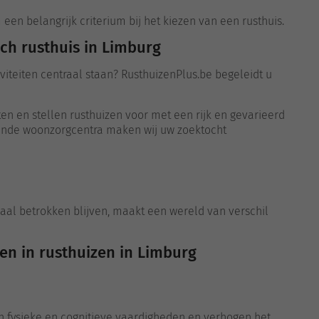
en belangrijk criterium bij het kiezen van een rusthuis.
ch rusthuis in Limburg
iviteiten centraal staan? RusthuizenPlus.be begeleidt u
n en stellen rusthuizen voor met een rijk en gevarieerd
kende woonzorgcentra maken wij uw zoektocht
iaal betrokken blijven, maakt een wereld van verschil
ten in rusthuizen in Limburg
 fysieke en cognitieve vaardigheden en verhogen het