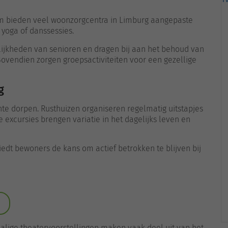
arom bieden veel woonzorgcentra in Limburg aangepaste
 yoga of danssessies.
jkheden van senioren en dragen bij aan het behoud van
ovendien zorgen groepsactiviteiten voor een gezellige
g
te dorpen. Rusthuizen organiseren regelmatig uitstapjes
 excursies brengen variatie in het dagelijks leven en
iedt bewoners de kans om actief betrokken te blijven bij
alige theatervoorstellingen maken vaak deel uit van het