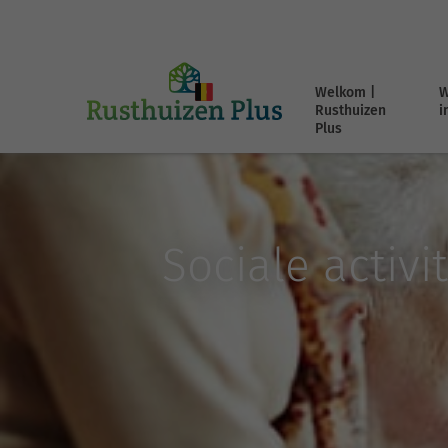
Welkom |
W
Rusthuizen
i
Plus
Sociale activi