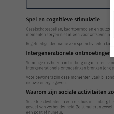
Spel en cognitieve stimulatie
Gezelschapsspellen, kaarttoernooien en quizzen b
momenten zorgen niet alleen voor ontspanning, 
Regelmatige deelname aan spelactiviteiten kan 
Intergenerationele ontmoetingen
Sommige rusthuizen in Limburg organiseren sam
Intergenerationele ontmoetingen brengen jong e
Voor bewoners zijn deze momenten vaak bijzond
nieuwe energie geven.
Waarom zijn sociale activiteiten zo
Sociale activiteiten in een rusthuis in Limburg
gevoel van verbondenheid. Ze stimuleren zowel f
een positief humeur.