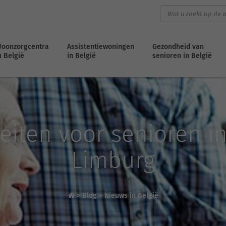
oonzorgcentra
Assistentiewoningen
Gezondheid van
n België
in België
senioren in België
teiten voor senioren i
Limburg
>
Blog
>
Nieuws in België