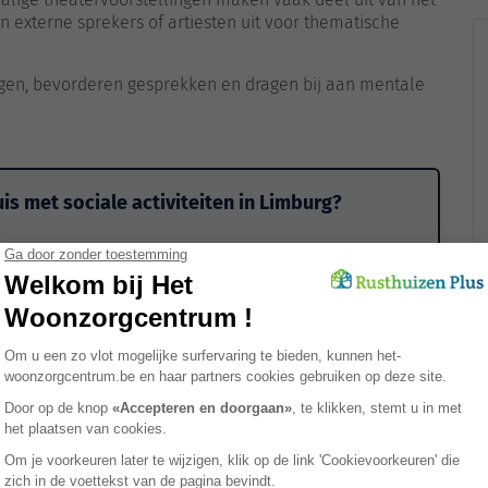
 externe sprekers of artiesten uit voor thematische
ugen, bevorderen gesprekken en dragen bij aan mentale
is met sociale activiteiten in Limburg?
lzijn van senioren in een woonzorgcentrum. In Limburg
reatieve workshops, zachte gymnastiek, uitstappen,
thuizen Plus helpt u gratis bij het vergelijken van
trum kunt vinden dat een actief en aangenaam sociaal