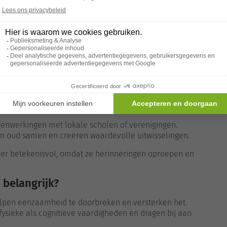
lijven bijzonder populair in rusthuizen. Deze speelse
maar ook voor cognitieve stimulatie.
bijdragen aan het behoud van concentratie en geheugen.
enwerkingen met lokale scholen of verenigingen.
n oud samen en creëren waardevolle uitwisselingen.
er betekenisvol, omdat ze herinneringen oproepen en
 belangrijk?
 helpen eenzaamheid te doorbreken en versterken het
ysieke als cognitieve vaardigheden en dragen bij aan