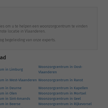
dvies om u te helpen een woonzorgcentrum te vinden
nste locatie in Vlaanderen.
g begeleiding van onze experts.
tad
Woonzorgcentrum in Oost-
um in Limburg
Vlaanderen
m in West-Vlaanderen
Woonzorgcentrum in Ranst
um in Deurne
Woonzorgcentrum in Kapellen
um in Olen
Woonzorgcentrum in Mortsel
um in Sint-Amands
Woonzorgcentrum in Geel
um in Beerse
Woonzorgcentrum in Rijkevorsel