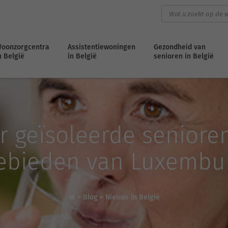
oonzorgcentra
Assistentiewoningen
Gezondheid van
n België
in België
senioren in België
 geïsoleerde senioren
ebieden van Luxembu
>
Blog
>
Nieuws in België