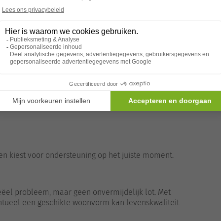
ing
Minder eenzaamheid
Verbondenheid met familie
hangt af van de persoonlijke situatie.
ndelijke omgeving een goede keuze?
an een woning te zwaar. De combinatie van
ingen kan dagelijkse taken complex maken.
n:
en kiest voor ondersteuning op het juiste moment.
eëel probleem, maar geen onvermijdelijk lot. Met
entueel een geschikte woonvorm kan levenskwaliteit