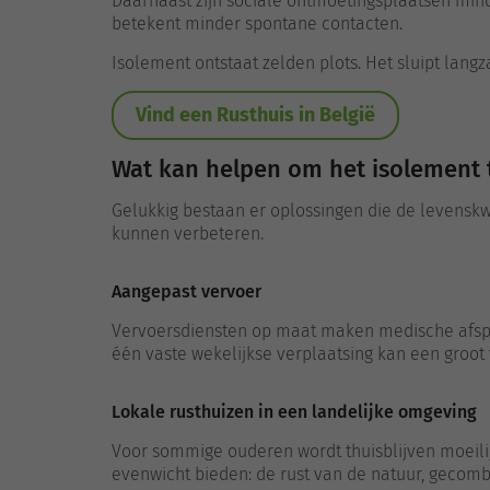
Daarnaast zijn sociale ontmoetingsplaatsen minder
betekent minder spontane contacten.
Isolement ontstaat zelden plots. Het sluipt lang
Vind een Rusthuis in België
Wat kan helpen om het isolement 
Gelukkig bestaan er oplossingen die de levenskwa
kunnen verbeteren.
Aangepast vervoer
Vervoersdiensten op maat maken medische afsprak
één vaste wekelijkse verplaatsing kan een groot
Lokale rusthuizen in een landelijke omgeving
Voor sommige ouderen wordt thuisblijven moeilij
evenwicht bieden: de rust van de natuur, gecomb