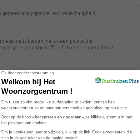
op gemeenschapsgevoel en kleinschaligheid.
rofessionals bieden niet alleen praktische
Een gesprek, een kop koffie of samen een wandeling
om contact te houden met familie en deel te nemen aan
 of zelfs online hobbygroepen maken de wereld opnieuw
ffectief?
Impact op welzijn
activiteiten
Meer autonomie en sociale interactie
et zorg
Dagelijkse sociale contacten