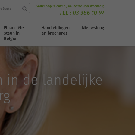
Gratis begeleiding bij uw keuze voor woonzorg
TEL :
03 386 10 97
Financiële
Handleidingen
Nieuwsblog
steun in
en brochures
België
 in de landelijke
rg