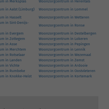
m in Merksplas
Woonzorgcentrum in Herentals
m in Aalst (Limburg)
Woonzorgcentrum in Lommel
m in Hasselt
Woonzorgcentrum in Wetteren
m in Sint-Denijs-
Woonzorgcentrum in Ronse
um in Evergem
Woonzorgcentrum in Destelbergen
um in Zottegem
Woonzorgcentrum in Lokeren
um in Asse
Woonzorgcentrum in Pepingen
um in Merchtem
Woonzorgcentrum in Lennik
m in Rotselaar
Woonzorgcentrum in Wezemaal
um in Landen
Woonzorgcentrum in Zemst
m in Vichte
Woonzorgcentrum in Ardooie
um in Rumbeke
Woonzorgcentrum in Oostvleteren
m in Knokke-Heist
Woonzorgcentrum in Kortemark