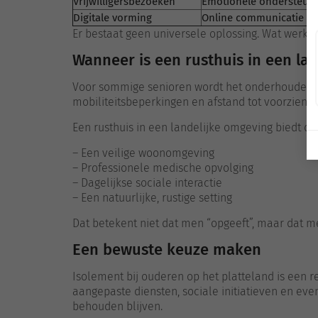
Vrijwilligersbezoeken
Emotionele ondersteun
Digitale vorming
Online communicatie
Er bestaat geen universele oplossing. Wat werkt, 
Wanneer is een rusthuis in een la
Voor sommige senioren wordt het onderhouden v
mobiliteitsbeperkingen en afstand tot voorzien
Een rusthuis in een landelijke omgeving biedt da
– Een veilige woonomgeving
– Professionele medische opvolging
– Dagelijkse sociale interactie
– Een natuurlijke, rustige setting
Dat betekent niet dat men “opgeeft”, maar dat m
Een bewuste keuze maken
Isolement bij ouderen op het platteland is een r
aangepaste diensten, sociale initiatieven en ev
behouden blijven.