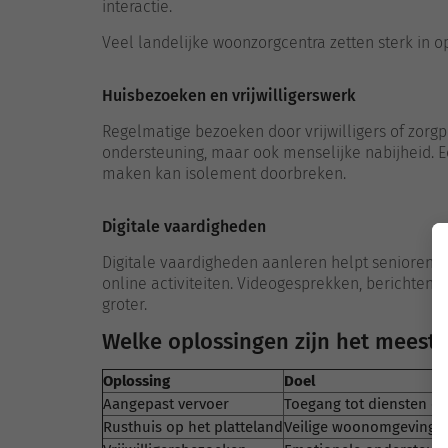
interactie.
Veel landelijke woonzorgcentra zetten sterk in 
Huisbezoeken en vrijwilligerswerk
Regelmatige bezoeken door vrijwilligers of zorgp
ondersteuning, maar ook menselijke nabijheid. 
maken kan isolement doorbreken.
Digitale vaardigheden
Digitale vaardigheden aanleren helpt senioren 
online activiteiten. Videogesprekken, berichten
groter.
Welke oplossingen zijn het meest e
Oplossing
Doel
Aangepast vervoer
Toegang tot diensten en 
Rusthuis op het platteland
Veilige woonomgeving m