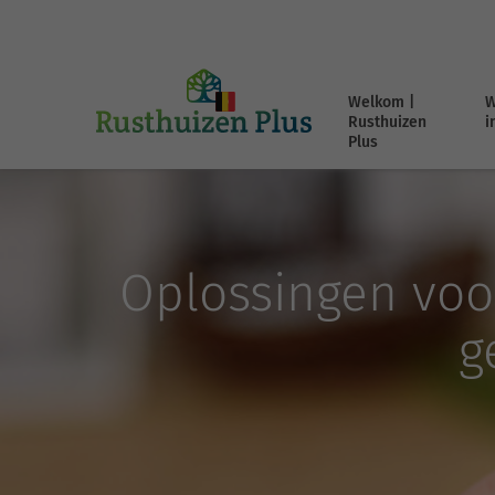
Welkom |
W
Rusthuizen
i
Plus
Oplossingen voor
g