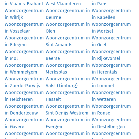
in Vlaams-Brabant
West-Vlaanderen
in Ranst
Woonzorgcentrum
Woonzorgcentrum in
Woonzorgcentrum
in Wilrijk
Deurne
in Kapellen
Woonzorgcentrum
Woonzorgcentrum in
Woonzorgcentrum
in Vosselaar
Olen
in Mortsel
Woonzorgcentrum
Woonzorgcentrum in
Woonzorgcentrum
in Edegem
Sint-Amands
in Geel
Woonzorgcentrum
Woonzorgcentrum in
Woonzorgcentrum
in Mol
Beerse
in Rijkevorsel
Woonzorgcentrum
Woonzorgcentrum in
Woonzorgcentrum
in Wommelgem
Merksplas
in Herentals
Woonzorgcentrum
Woonzorgcentrum in
Woonzorgcentrum
in Zoerle-Parwijs
Aalst (Limburg)
in Lommel
Woonzorgcentrum
Woonzorgcentrum in
Woonzorgcentrum
in Helchteren
Hasselt
in Wetteren
Woonzorgcentrum
Woonzorgcentrum in
Woonzorgcentrum
in Denderleeuw
Sint-Denijs-Westrem
in Ronse
Woonzorgcentrum
Woonzorgcentrum in
Woonzorgcentrum
in Gavere
Evergem
in Destelbergen
Woonzorgcentrum
Woonzorgcentrum in
Woonzorgcentrum