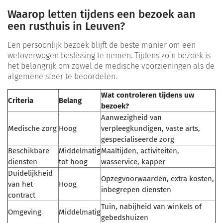
Waarop letten tijdens een bezoek aan
een rusthuis in Leuven?
Een persoonlijk bezoek blijft de beste manier om een
weloverwogen beslissing te nemen. Tijdens zo’n bezoek is
het belangrijk om zowel de medische voorzieningen als de
algemene sfeer te beoordelen.
Wat controleren tijdens uw
Criteria
Belang
bezoek?
Aanwezigheid van
Medische zorg
Hoog
verpleegkundigen, vaste arts,
gespecialiseerde zorg
Beschikbare
Middelmatig
Maaltijden, activiteiten,
diensten
tot hoog
wasservice, kapper
Duidelijkheid
Opzegvoorwaarden, extra kosten,
van het
Hoog
inbegrepen diensten
contract
Tuin, nabijheid van winkels of
Omgeving
Middelmatig
gebedshuizen