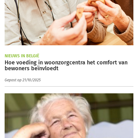
NIEUWS IN BELGIË
Hoe voeding in woonzorgcentra het comfort van
bewoners beïnvloedt
Gepost op 21/10/2025