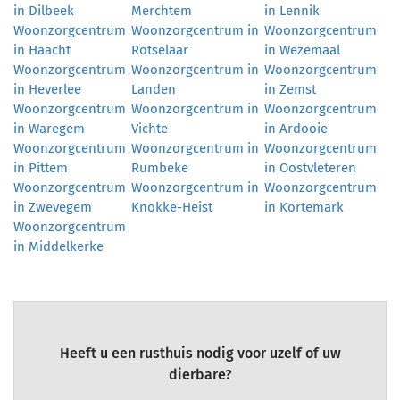
in Dilbeek
Merchtem
in Lennik
Woonzorgcentrum
Woonzorgcentrum in
Woonzorgcentrum
in Haacht
Rotselaar
in Wezemaal
Woonzorgcentrum
Woonzorgcentrum in
Woonzorgcentrum
in Heverlee
Landen
in Zemst
Woonzorgcentrum
Woonzorgcentrum in
Woonzorgcentrum
in Waregem
Vichte
in Ardooie
Woonzorgcentrum
Woonzorgcentrum in
Woonzorgcentrum
in Pittem
Rumbeke
in Oostvleteren
Woonzorgcentrum
Woonzorgcentrum in
Woonzorgcentrum
in Zwevegem
Knokke-Heist
in Kortemark
Woonzorgcentrum
in Middelkerke
Heeft u een rusthuis nodig voor uzelf of uw
dierbare?