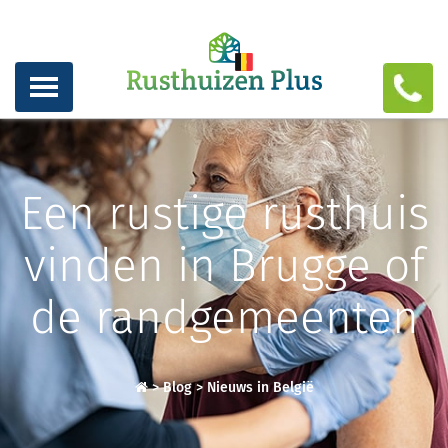
Een rustige rusthuis
vinden in Brugge of
de randgemeenten
>
Blog
>
Nieuws in België