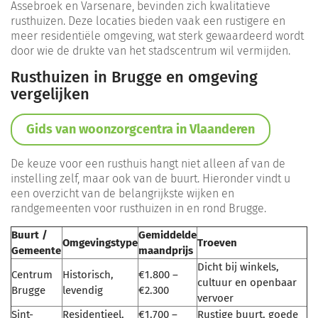
Assebroek en Varsenare, bevinden zich kwalitatieve
rusthuizen. Deze locaties bieden vaak een rustigere en
meer residentiële omgeving, wat sterk gewaardeerd wordt
door wie de drukte van het stadscentrum wil vermijden.
Rusthuizen in Brugge en omgeving
vergelijken
Gids van woonzorgcentra in Vlaanderen
De keuze voor een rusthuis hangt niet alleen af van de
instelling zelf, maar ook van de buurt. Hieronder vindt u
een overzicht van de belangrijkste wijken en
randgemeenten voor rusthuizen in en rond Brugge.
Buurt /
Gemiddelde
Omgevingstype
Troeven
Gemeente
maandprijs
Dicht bij winkels,
Centrum
Historisch,
€1.800 –
cultuur en openbaar
Brugge
levendig
€2.300
vervoer
Sint-
Residentieel,
€1.700 –
Rustige buurt, goede