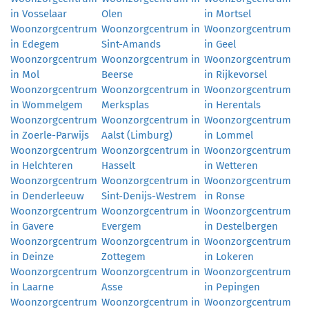
in Vosselaar
Olen
in Mortsel
Woonzorgcentrum
Woonzorgcentrum in
Woonzorgcentrum
in Edegem
Sint-Amands
in Geel
Woonzorgcentrum
Woonzorgcentrum in
Woonzorgcentrum
in Mol
Beerse
in Rijkevorsel
Woonzorgcentrum
Woonzorgcentrum in
Woonzorgcentrum
in Wommelgem
Merksplas
in Herentals
Woonzorgcentrum
Woonzorgcentrum in
Woonzorgcentrum
in Zoerle-Parwijs
Aalst (Limburg)
in Lommel
Woonzorgcentrum
Woonzorgcentrum in
Woonzorgcentrum
in Helchteren
Hasselt
in Wetteren
Woonzorgcentrum
Woonzorgcentrum in
Woonzorgcentrum
in Denderleeuw
Sint-Denijs-Westrem
in Ronse
Woonzorgcentrum
Woonzorgcentrum in
Woonzorgcentrum
in Gavere
Evergem
in Destelbergen
Woonzorgcentrum
Woonzorgcentrum in
Woonzorgcentrum
in Deinze
Zottegem
in Lokeren
Woonzorgcentrum
Woonzorgcentrum in
Woonzorgcentrum
in Laarne
Asse
in Pepingen
Woonzorgcentrum
Woonzorgcentrum in
Woonzorgcentrum