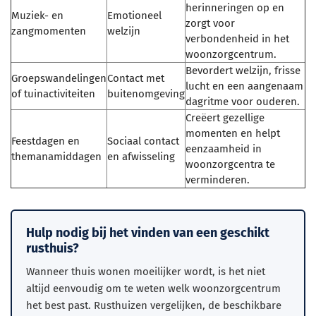
herinneringen op en
Muziek- en
Emotioneel
zorgt voor
zangmomenten
welzijn
verbondenheid in het
woonzorgcentrum.
Bevordert welzijn, frisse
Groepswandelingen
Contact met
lucht en een aangenaam
of tuinactiviteiten
buitenomgeving
dagritme voor ouderen.
Creëert gezellige
momenten en helpt
Feestdagen en
Sociaal contact
eenzaamheid in
themanamiddagen
en afwisseling
woonzorgcentra te
verminderen.
Hulp nodig bij het vinden van een geschikt
rusthuis?
Wanneer thuis wonen moeilijker wordt, is het niet
altijd eenvoudig om te weten welk woonzorgcentrum
het best past. Rusthuizen vergelijken, de beschikbare