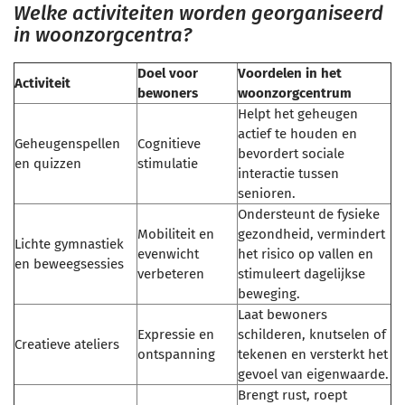
Welke activiteiten worden georganiseerd
in woonzorgcentra?
Doel voor
Voordelen in het
Activiteit
bewoners
woonzorgcentrum
Helpt het geheugen
actief te houden en
Geheugenspellen
Cognitieve
bevordert sociale
en quizzen
stimulatie
interactie tussen
senioren.
Ondersteunt de fysieke
Mobiliteit en
gezondheid, vermindert
Lichte gymnastiek
evenwicht
het risico op vallen en
en beweegsessies
verbeteren
stimuleert dagelijkse
beweging.
Laat bewoners
Expressie en
schilderen, knutselen of
Creatieve ateliers
ontspanning
tekenen en versterkt het
gevoel van eigenwaarde.
Brengt rust, roept