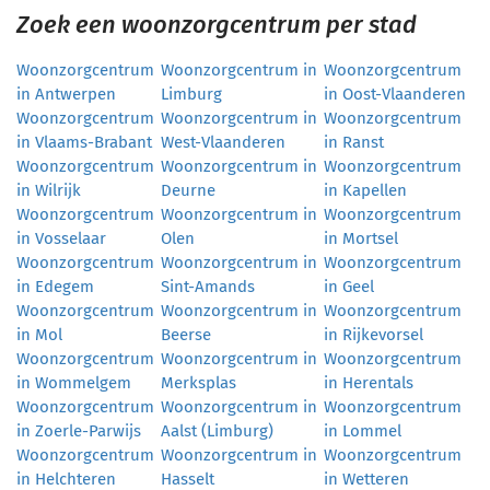
Zoek een woonzorgcentrum per stad
Woonzorgcentrum
Woonzorgcentrum in
Woonzorgcentrum
in Antwerpen
Limburg
in Oost-Vlaanderen
Woonzorgcentrum
Woonzorgcentrum in
Woonzorgcentrum
in Vlaams-Brabant
West-Vlaanderen
in Ranst
Woonzorgcentrum
Woonzorgcentrum in
Woonzorgcentrum
in Wilrijk
Deurne
in Kapellen
Woonzorgcentrum
Woonzorgcentrum in
Woonzorgcentrum
in Vosselaar
Olen
in Mortsel
Woonzorgcentrum
Woonzorgcentrum in
Woonzorgcentrum
in Edegem
Sint-Amands
in Geel
Woonzorgcentrum
Woonzorgcentrum in
Woonzorgcentrum
in Mol
Beerse
in Rijkevorsel
Woonzorgcentrum
Woonzorgcentrum in
Woonzorgcentrum
in Wommelgem
Merksplas
in Herentals
Woonzorgcentrum
Woonzorgcentrum in
Woonzorgcentrum
in Zoerle-Parwijs
Aalst (Limburg)
in Lommel
Woonzorgcentrum
Woonzorgcentrum in
Woonzorgcentrum
in Helchteren
Hasselt
in Wetteren