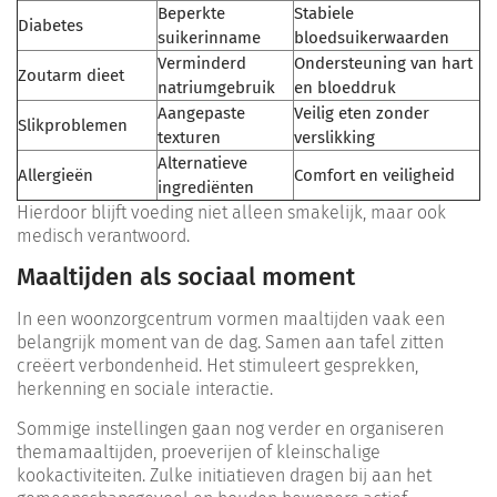
Beperkte
Stabiele
Diabetes
suikerinname
bloedsuikerwaarden
Verminderd
Ondersteuning van hart
Zoutarm dieet
natriumgebruik
en bloeddruk
Aangepaste
Veilig eten zonder
Slikproblemen
texturen
verslikking
Alternatieve
Allergieën
Comfort en veiligheid
ingrediënten
Hierdoor blijft voeding niet alleen smakelijk, maar ook
medisch verantwoord.
Maaltijden als sociaal moment
In een woonzorgcentrum vormen maaltijden vaak een
belangrijk moment van de dag. Samen aan tafel zitten
creëert verbondenheid. Het stimuleert gesprekken,
herkenning en sociale interactie.
Sommige instellingen gaan nog verder en organiseren
themamaaltijden, proeverijen of kleinschalige
kookactiviteiten. Zulke initiatieven dragen bij aan het