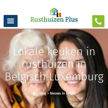
Lokale keuken in
rusthuizen in
Belgisch Luxemburg
>
Blog
>
Nieuws in België