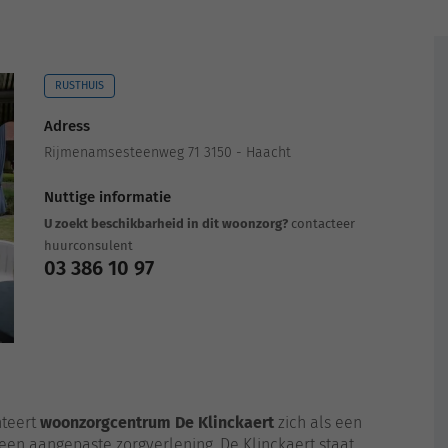
RUSTHUIS
Adress
Rijmenamsesteenweg 71 3150 - Haacht
Nuttige informatie
U zoekt beschikbarheid in dit woonzorg?
contacteer
huurconsulent
03 386 10 97
nteert
woonzorgcentrum De Klinckaert
zich als een
p een aangepaste zorgverlening. De Klinckaert staat