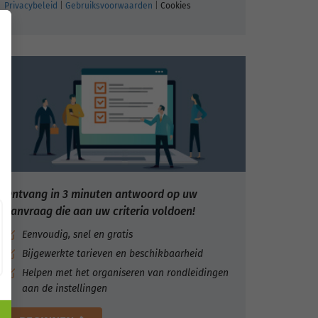
Privacybeleid
|
Gebruiksvoorwaarden
|
Cookies
Ontvang in 3 minuten antwoord op uw
aanvraag die aan uw criteria voldoen!
Eenvoudig, snel en gratis
Bijgewerkte tarieven en beschikbaarheid
Helpen met het organiseren van rondleidingen
aan de instellingen