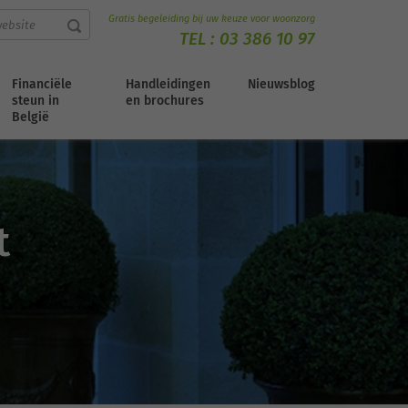
Gratis begeleiding bij uw keuze voor woonzorg
TEL :
03 386 10 97
Financiële
Handleidingen
Nieuwsblog
steun in
en brochures
België
t