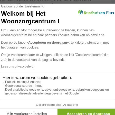
rwaardelijke zorg voor haar bewoners.
 zorgvuldig samengesteld door ons animatieteam, om
 te doen is. Deze activiteiten zorgen ervoor dat de dagen
 verrijkt.
e Klinckaert verschillende leefruimtes aan. Onze
 de tuin, de bar, op het terras of gewoon in hun eigen
altijd hoog gewaardeerd door onze bewoners. De verse
el voedzaam als lekker.
rapie
aan voor de bewoners die daar nood aan hebben.
lening op maat.
 om het onze bewoners naar hun zin te maken en hun
Paramedisch
Service
Ergotherapeut