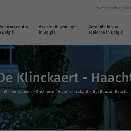
oonzorgcentra
Assistentiewoningen
Gezondheid van
n België
in België
senioren in België
De Klinckaert - Haach
>
Adresboek
>
Rusthuizen Vlaams-brabant
>
Rusthuizen Haacht