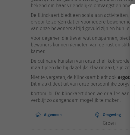
bekend om haar vriendelijke ontvangst en onvoo
De Klinckaert biedt een scala aan activiteiten,
ervoor te zorgen dat er voor iedere bewoner iets
van onze bewoners altijd gevuld zijn en hun leven
Voor degenen die liever wat ontspannen, biedt D
bewoners kunnen genieten van de rust en stilte in
kamer.
De culinaire kunsten van onze chef-kok worden 
maaltijden die hij dagelijks klaarmaakt, zijn zow
Niet te vergeten, de Klinckaert biedt ook
ergothe
Dit maakt deel uit van onze persoonlijke zorgver
Kortom, bij De Klinckaert doen we er alles aan
verblijf zo aangenaam mogelijk te maken.
Algemeen
Omgeving
Groen