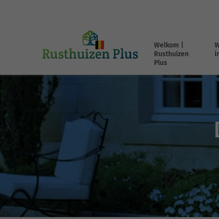
Welkom |
W
Rusthuizen
i
Plus