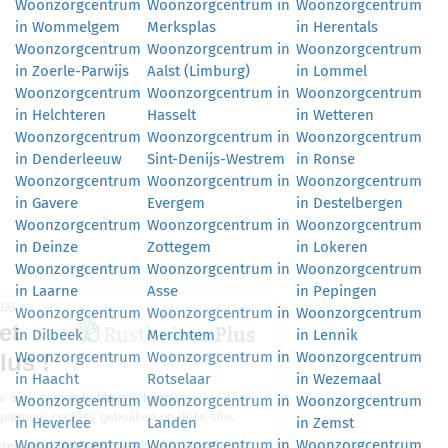
Woonzorgcentrum
Woonzorgcentrum in
Woonzorgcentrum
in Wommelgem
Merksplas
in Herentals
Woonzorgcentrum
Woonzorgcentrum in
Woonzorgcentrum
in Zoerle-Parwijs
Aalst (Limburg)
in Lommel
Woonzorgcentrum
Woonzorgcentrum in
Woonzorgcentrum
in Helchteren
Hasselt
in Wetteren
Woonzorgcentrum
Woonzorgcentrum in
Woonzorgcentrum
in Denderleeuw
Sint-Denijs-Westrem
in Ronse
Woonzorgcentrum
Woonzorgcentrum in
Woonzorgcentrum
in Gavere
Evergem
in Destelbergen
Woonzorgcentrum
Woonzorgcentrum in
Woonzorgcentrum
in Deinze
Zottegem
in Lokeren
Woonzorgcentrum
Woonzorgcentrum in
Woonzorgcentrum
in Laarne
Asse
in Pepingen
Woonzorgcentrum
Woonzorgcentrum in
Woonzorgcentrum
in Dilbeek
Merchtem
in Lennik
Woonzorgcentrum
Woonzorgcentrum in
Woonzorgcentrum
in Haacht
Rotselaar
in Wezemaal
Woonzorgcentrum
Woonzorgcentrum in
Woonzorgcentrum
in Heverlee
Landen
in Zemst
Woonzorgcentrum
Woonzorgcentrum in
Woonzorgcentrum