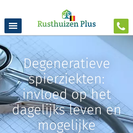
Degeneratieve
spierziekten:
invloed op het
dagelijks leven en
mogelijke