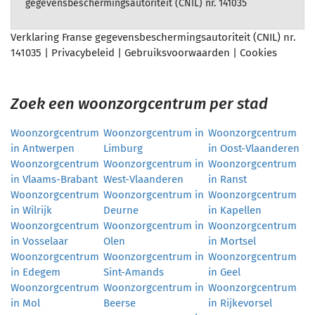
gegevensbeschermingsautoriteit (CNIL) nr. 141035
Verklaring Franse gegevensbeschermingsautoriteit (CNIL) nr.
141035 |
Privacybeleid
|
Gebruiksvoorwaarden
|
Cookies
Zoek een woonzorgcentrum per stad
Woonzorgcentrum
Woonzorgcentrum in
Woonzorgcentrum
in Antwerpen
Limburg
in Oost-Vlaanderen
Woonzorgcentrum
Woonzorgcentrum in
Woonzorgcentrum
in Vlaams-Brabant
West-Vlaanderen
in Ranst
Woonzorgcentrum
Woonzorgcentrum in
Woonzorgcentrum
in Wilrijk
Deurne
in Kapellen
Woonzorgcentrum
Woonzorgcentrum in
Woonzorgcentrum
in Vosselaar
Olen
in Mortsel
Woonzorgcentrum
Woonzorgcentrum in
Woonzorgcentrum
in Edegem
Sint-Amands
in Geel
Woonzorgcentrum
Woonzorgcentrum in
Woonzorgcentrum
in Mol
Beerse
in Rijkevorsel