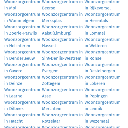
Woonzorgcentrum
Woonzorgcentrum in
Woonzorgcentrum
in Mol
Beerse
in Rijkevorsel
Woonzorgcentrum
Woonzorgcentrum in
Woonzorgcentrum
in Wommelgem
Merksplas
in Herentals
Woonzorgcentrum
Woonzorgcentrum in
Woonzorgcentrum
in Zoerle-Parwijs
Aalst (Limburg)
in Lommel
Woonzorgcentrum
Woonzorgcentrum in
Woonzorgcentrum
in Helchteren
Hasselt
in Wetteren
Woonzorgcentrum
Woonzorgcentrum in
Woonzorgcentrum
in Denderleeuw
Sint-Denijs-Westrem
in Ronse
Woonzorgcentrum
Woonzorgcentrum in
Woonzorgcentrum
in Gavere
Evergem
in Destelbergen
Woonzorgcentrum
Woonzorgcentrum in
Woonzorgcentrum
in Deinze
Zottegem
in Lokeren
Woonzorgcentrum
Woonzorgcentrum in
Woonzorgcentrum
in Laarne
Asse
in Pepingen
Woonzorgcentrum
Woonzorgcentrum in
Woonzorgcentrum
in Dilbeek
Merchtem
in Lennik
Woonzorgcentrum
Woonzorgcentrum in
Woonzorgcentrum
in Haacht
Rotselaar
in Wezemaal
Woonzorgcentrum
Woonzorgcentrum in
Woonzorgcentrum